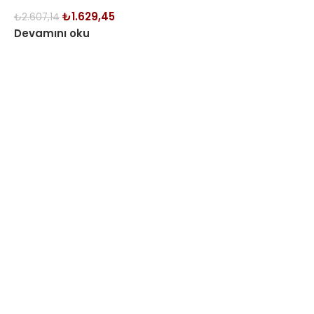
₺
1.629,45
₺
2.607,14
Devamını oku