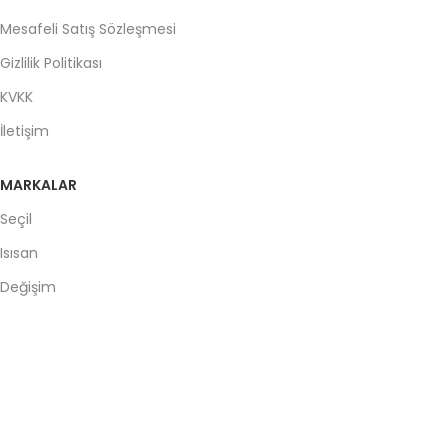
Mesafeli Satış Sözleşmesi
Gizlilik Politikası
KVKK
İletişim
MARKALAR
Seçil
Isısan
Değişim
Beşel
ECA
Çim Plastik
Samet