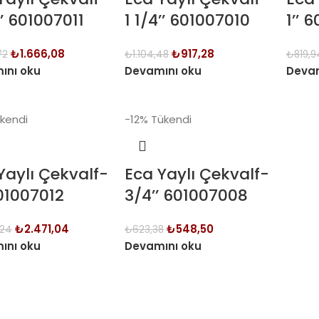
’’ 601007011
1 1/4’’ 601007010
1’’ 
₺
1.666,08
₺
917,28
72
₺
1.104,48
₺
819,9
ını oku
Devamını oku
Devam
kendi
-12%
Tükendi
Yaylı Çekvalf-
Eca Yaylı Çekvalf-
601007012
3/4’’ 601007008
₺
2.471,04
₺
548,50
,24
₺
623,38
ını oku
Devamını oku