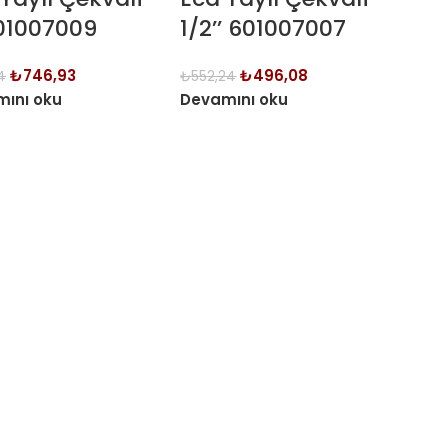
601007009
1/2’’ 601007007
₺
746,93
₺
496,08
4
₺
552,24
ını oku
Devamını oku