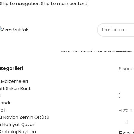
Skip to navigation
Skip to main content
AMBALAJ MALZEMELERI
BANYO VE AKSESUARLAR
BAT
tegorileri
6 sonu
 Malzemeleri
flı Silikon Bant
t
Bandı
oli
-12%
T
u Naylon Zemin Örtüsü
 Hafriyat Çuvalı
Ambalaj Naylonu
Eca 