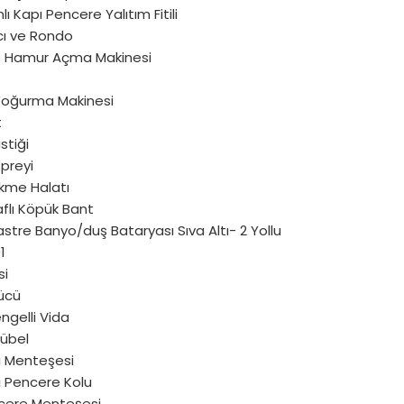
lı Kapı Pencere Yalıtım Fitili
cı ve Rondo
ve Hamur Açma Makinesi
oğurma Makinesi
t
stiği
preyi
ekme Halatı
aflı Köpük Bant
stre Banyo/duş Bataryası Sıva Altı- 2 Yollu
1
si
ücü
ngelli Vida
Dübel
ı Menteşesi
ı Pencere Kolu
cere Menteşesi