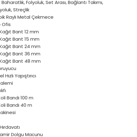
 Baharatlık, Folyoluk, Set Arası, Bağlantı Takımı,
yoluk, Streçlik
pik Raylı Metal Çekmece
e Ofis
Kağıt Bant 12 mm
Kağıt Bant 15 mm
Kağıt Bant 24 mm
Kağıt Bant 36 mm
Kağıt Bant 48 mm
oruyucu
l Hızlı Yapıştırıcı
Kalemi
lıfı
oli Bandı 100 m
oli Bandı 40 m
akinesi
Hırdavatı
amir Dolgu Macunu