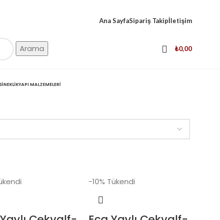
Ana Sayfa
Sipariş Takip
İletişim
Arama
₺
0,00
SINEKLIK
YAPI MALZEMELERI
ükendi
-10%
Tükendi
Yaylı Çekvalf-
Eca Yaylı Çekvalf-