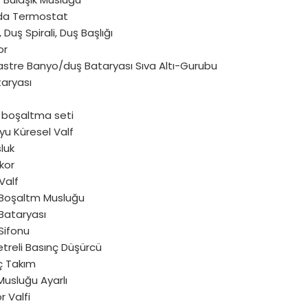
Oda Termostat
 Duş Spirali, Duş Başlığı
or
astre Banyo/duş Bataryası Sıva Altı-Gurubu
taryası
 boşaltma seti
yu Küresel Valf
luk
kor
Valf
 Boşaltm Musluğu
Bataryası
Sifonu
reli Basınç Düşürcü
ç Takım
Musluğu Ayarlı
 Valfi