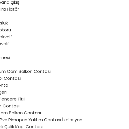
vana çıkış
ra Flatör
sluk
otoru
ekvalf
kvalf
inesi
um Cam Balkon Contası
pı Contası
onta
geri
encere Fitili
 Contası
 Cam Balkon Contası
u Pvc Pimapen Yalıtım Contası İzolasyon
lı Çelik Kapı Contası