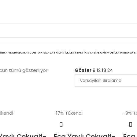
ARYA VE MUSLUKLAR
CONTA
HIRDAVAT
KIL FITIL
KILER SEPETI
KIRTASIYE OFIS
MOBILYA HIRDAVATI
cun tümü gösteriliyor
Göster
9
12
18
24
ükendi
-17%
Tükendi
-9%
T
Yaylı Çekvalf-
Eca Yaylı Çekvalf-
Eca 