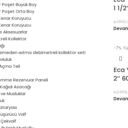
ır Poşet Büyük Boy
1 1/2
ır Poşet Orta Boy
Kenar Koruyucu
₺
1.890,
Kenar Koruyucu
Devam
e Aksesuarlar
eli Kollektör
ığı
-7%
Tü
emeden ısıtma debimetreli kollektör seti
vluluk
Açma Teli
Eca 
2’’ 
ömme Rezervuar Paneli
 Kağıdı Asacağı
₺
2.658
ve Musluklar
Devam
luk
ataryası
Düşürücü Valf
 Çekvalf
 Bulaşık Musluğu