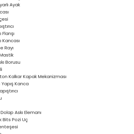
yarlı Ayak
cası
çesi
ıştırıcı
ı Flanşı
ı Kancası
e Rayı
Mastik
kı Borusu
li
iston Kalkar Kapak Mekanizması
 Yapış Kanca
pıştırıcı
u
 Dolap Askı Elemanı
 Bits Pozi Uç
nteşesi
e