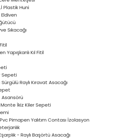
 Plastik Huni
Eldiven
ğütücü
yve Sıkacağı
Fitil
 Yapışkanlı Kıl Fitil
peti
 Sepeti
i Sürgülü Raylı Kıravat Asacağı
epet
 Asansörü
onte İkiz Kiler Sepeti
stemi
u Pvc Pimapen Yalıtım Contası İzolasyon
eterjanlık
Eşarplık - Raylı Başörtü Asacağı