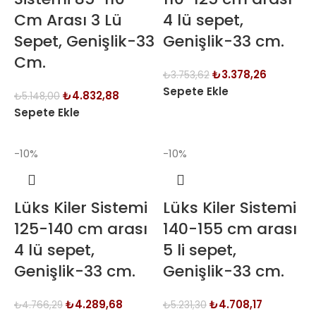
Cm Arası 3 Lü
4 lü sepet,
Sepet, Genişlik-33
Genişlik-33 cm.
Cm.
₺
3.378,26
₺
3.753,62
Sepete Ekle
₺
4.832,88
₺
5.148,00
Sepete Ekle
-10%
-10%
Lüks Kiler Sistemi
Lüks Kiler Sistemi
125-140 cm arası
140-155 cm arası
4 lü sepet,
5 li sepet,
Genişlik-33 cm.
Genişlik-33 cm.
₺
4.289,68
₺
4.708,17
₺
4.766,29
₺
5.231,30