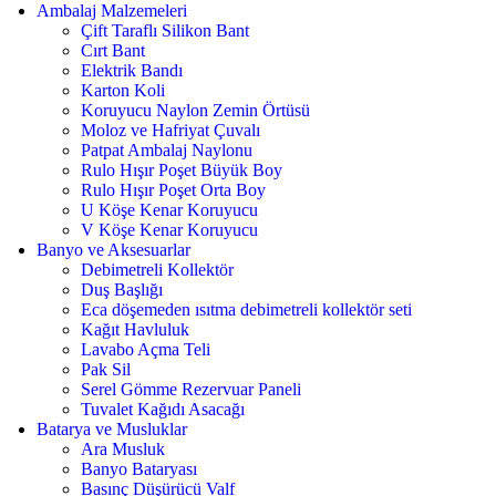
Ambalaj Malzemeleri
Çift Taraflı Silikon Bant
Cırt Bant
Elektrik Bandı
Karton Koli
Koruyucu Naylon Zemin Örtüsü
Moloz ve Hafriyat Çuvalı
Patpat Ambalaj Naylonu
Rulo Hışır Poşet Büyük Boy
Rulo Hışır Poşet Orta Boy
U Köşe Kenar Koruyucu
V Köşe Kenar Koruyucu
Banyo ve Aksesuarlar
Debimetreli Kollektör
Duş Başlığı
Eca döşemeden ısıtma debimetreli kollektör seti
Kağıt Havluluk
Lavabo Açma Teli
Pak Sil
Serel Gömme Rezervuar Paneli
Tuvalet Kağıdı Asacağı
Batarya ve Musluklar
Ara Musluk
Banyo Bataryası
Basınç Düşürücü Valf