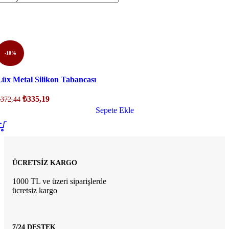
-10%
Hızlı Görünüm
Lüx Metal Silikon Tabancası
Orijinal
Şu
₺
335,19
₺
372,44
fiyat:
andaki
Sepete Ekle
₺372,44.
fiyat:
₺335,19.
ÜCRETSİZ KARGO
1000 TL ve üzeri siparişlerde
ücretsiz kargo
7/24 DESTEK