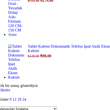
₺
279,40
₺
310,44
fiyat:
andaki
fiyat:
₺310,44.
₺279,40.
Tablet Kalemi Dokunmatik Telefon Ipad Akıllı Ekra
Kalemi
Orijinal
Şu
₺
98,00
₺
120,00
fiyat:
andaki
fiyat:
₺120,00.
₺98,00.
ek bir sonuç gösteriliyor
iltreler
Göster
9
12
18
24