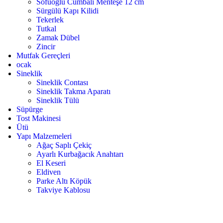
Sofuoğlu Cumbalı Menteşe 12 cm
Sürgülü Kapı Kilidi
Tekerlek
Tutkal
Zamak Dübel
Zincir
Mutfak Gereçleri
ocak
Sineklik
Sineklik Contası
Sineklik Takma Aparatı
Sineklik Tülü
Süpürge
Tost Makinesi
Ütü
Yapı Malzemeleri
Ağaç Saplı Çekiç
Ayarlı Kurbağacık Anahtarı
El Keseri
Eldiven
Parke Altı Köpük
Takviye Kablosu