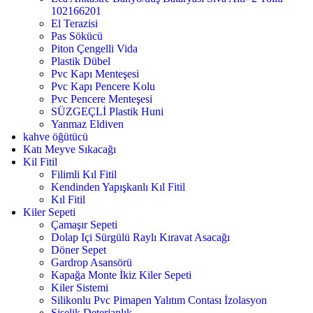
102166201
El Terazisi
Pas Sökücü
Piton Çengelli Vida
Plastik Dübel
Pvc Kapı Menteşesi
Pvc Kapı Pencere Kolu
Pvc Pencere Menteşesi
SÜZGEÇLİ Plastik Huni
Yanmaz Eldiven
kahve öğütücü
Katı Meyve Sıkacağı
Kil Fitil
Filimli Kıl Fitil
Kendinden Yapışkanlı Kıl Fitil
Kıl Fitil
Kiler Sepeti
Çamaşır Sepeti
Dolap Içi Sürgülü Raylı Kıravat Asacağı
Döner Sepet
Gardrop Asansörü
Kapağa Monte İkiz Kiler Sepeti
Kiler Sistemi
Silikonlu Pvc Pimapen Yalıtım Contası İzolasyon
Şişelik Deterjanlık