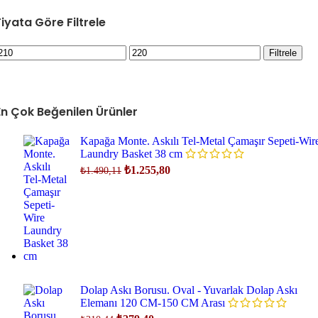
Fiyata Göre Filtrele
En
En
Filtrele
üşük
yüksek
iyat
fiyat
En Çok Beğenilen Ürünler
Kapağa Monte. Askılı Tel-Metal Çamaşır Sepeti-Wir
Laundry Basket 38 cm
Orijinal
Şu
₺
1.255,80
₺
1.490,11
fiyat:
andaki
fiyat:
₺1.490,11.
₺1.255,80.
Dolap Askı Borusu. Oval - Yuvarlak Dolap Askı
Elemanı 120 CM-150 CM Arası
Orijinal
Şu