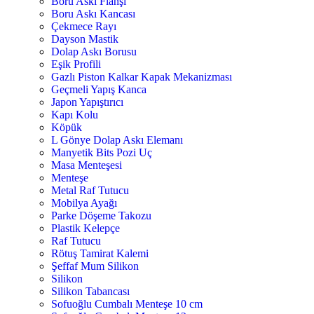
Boru Askı Flanşı
Boru Askı Kancası
Çekmece Rayı
Dayson Mastik
Dolap Askı Borusu
Eşik Profili
Gazlı Piston Kalkar Kapak Mekanizması
Geçmeli Yapış Kanca
Japon Yapıştırıcı
Kapı Kolu
Köpük
L Gönye Dolap Askı Elemanı
Manyetik Bits Pozi Uç
Masa Menteşesi
Menteşe
Metal Raf Tutucu
Mobilya Ayağı
Parke Döşeme Takozu
Plastik Kelepçe
Raf Tutucu
Rötuş Tamirat Kalemi
Şeffaf Mum Silikon
Silikon
Silikon Tabancası
Sofuoğlu Cumbalı Menteşe 10 cm