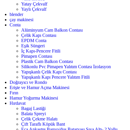
Yatay Çekvalf
Yaylı Çekvalf
blender
çay makinesi
Conta
Alüminyum Cam Balkon Contası
Çelik Kapı Contası
EPDM Conta
Eşik Süngeri
İç Kapı-Pencere Fitili
Pimapen Contası
Plastik Cam Balkon Contası
Silikonlu Pvc Pimapen Yalıtım Contası İzolasyon
Yapışkanlı Çelik Kapı Contası
Yapışkanlı Kapı Pencere Yalıtım Fitili
Doğrayıcı ve Rondo
Erişte ve Hamur Açma Makinesi
Fırın
Hamur Yoğurma Makinesi
Hırdavat
Bagaj Lastiği
Balata Spreyi
Çelik Çekme Halatı
Çift Taraflı Köpük Bant
Eca Ankastre Banyo/duş Bataryası Sıva Altı- 2 Yollu