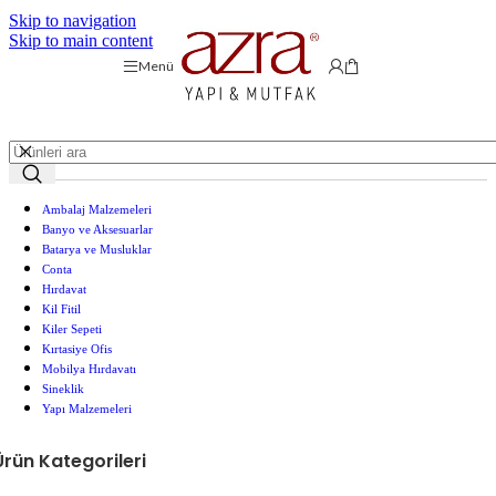
Skip to navigation
Skip to main content
Menü
Ambalaj Malzemeleri
Banyo ve Aksesuarlar
Batarya ve Musluklar
Conta
Hırdavat
Kil Fitil
Kiler Sepeti
Kırtasiye Ofis
Mobilya Hırdavatı
Sineklik
Yapı Malzemeleri
Ürün Kategorileri