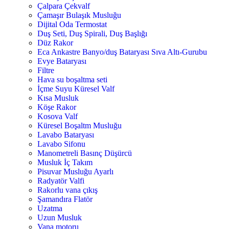
Çalpara Çekvalf
Çamaşır Bulaşık Musluğu
Dijital Oda Termostat
Duş Seti, Duş Spirali, Duş Başlığı
Düz Rakor
Eca Ankastre Banyo/duş Bataryası Sıva Altı-Gurubu
Evye Bataryası
Filtre
Hava su boşaltma seti
İçme Suyu Küresel Valf
Kısa Musluk
Köşe Rakor
Kosova Valf
Küresel Boşaltm Musluğu
Lavabo Bataryası
Lavabo Sifonu
Manometreli Basınç Düşürcü
Musluk İç Takım
Pisuvar Musluğu Ayarlı
Radyatör Valfi
Rakorlu vana çıkış
Şamandıra Flatör
Uzatma
Uzun Musluk
Vana motoru