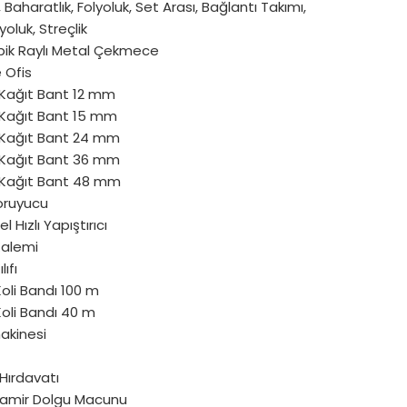
 Baharatlık, Folyoluk, Set Arası, Bağlantı Takımı,
yoluk, Streçlik
pik Raylı Metal Çekmece
e Ofis
Kağıt Bant 12 mm
Kağıt Bant 15 mm
Kağıt Bant 24 mm
Kağıt Bant 36 mm
Kağıt Bant 48 mm
oruyucu
l Hızlı Yapıştırıcı
Kalemi
lıfı
oli Bandı 100 m
oli Bandı 40 m
akinesi
Hırdavatı
amir Dolgu Macunu