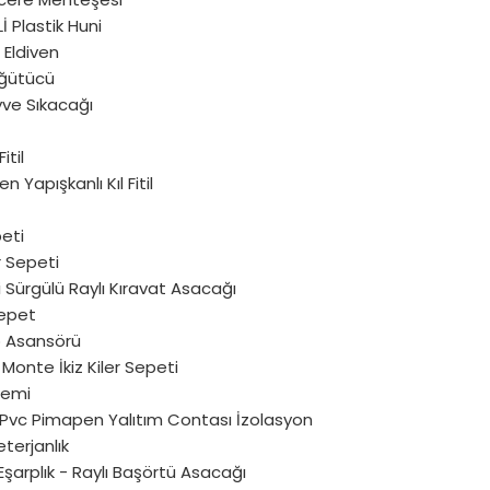
 Plastik Huni
Eldiven
ğütücü
yve Sıkacağı
Fitil
 Yapışkanlı Kıl Fitil
peti
 Sepeti
i Sürgülü Raylı Kıravat Asacağı
epet
 Asansörü
onte İkiz Kiler Sepeti
stemi
u Pvc Pimapen Yalıtım Contası İzolasyon
eterjanlık
Eşarplık - Raylı Başörtü Asacağı