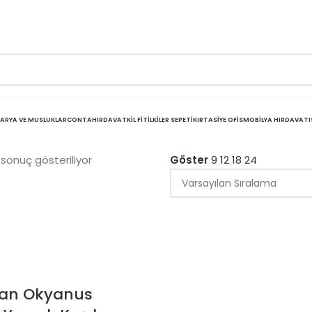
ARYA VE MUSLUKLAR
CONTA
HIRDAVAT
KIL FITIL
KILER SEPETI
KIRTASIYE OFIS
MOBILYA HIRDAVATI
 sonuç gösteriliyor
Göster
9
12
18
24
can Okyanus