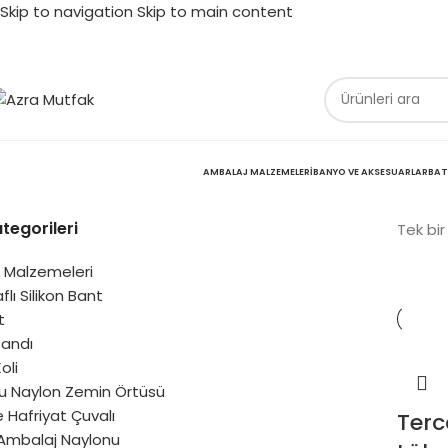
Skip to navigation
Skip to main content
AMBALAJ MALZEMELERI
BANYO VE AKSESUARLAR
BAT
tegorileri
Tek bir
 Malzemeleri
flı Silikon Bant
t
Bandı
oli
u Naylon Zemin Örtüsü
 Hafriyat Çuvalı
Ter
Ambalaj Naylonu