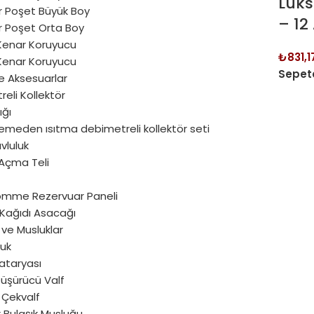
Lüks
ır Poşet Büyük Boy
– 12
ır Poşet Orta Boy
Kenar Koruyucu
₺
831,1
Kenar Koruyucu
Sepete
e Aksesuarlar
eli Kollektör
ığı
emeden ısıtma debimetreli kollektör seti
vluluk
Açma Teli
ömme Rezervuar Paneli
 Kağıdı Asacağı
ve Musluklar
luk
ataryası
Düşürücü Valf
 Çekvalf
 Bulaşık Musluğu