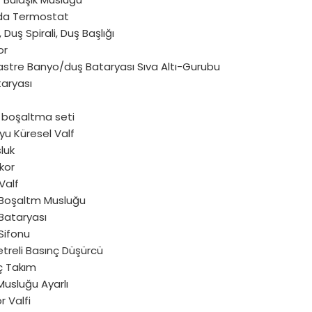
Oda Termostat
 Duş Spirali, Duş Başlığı
or
astre Banyo/duş Bataryası Sıva Altı-Gurubu
taryası
 boşaltma seti
yu Küresel Valf
luk
kor
Valf
 Boşaltm Musluğu
Bataryası
Sifonu
reli Basınç Düşürcü
ç Takım
Musluğu Ayarlı
 Valfi