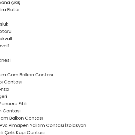
vana çıkış
ra Flatör
sluk
otoru
ekvalf
kvalf
inesi
um Cam Balkon Contası
pı Contası
onta
geri
encere Fitili
 Contası
 Cam Balkon Contası
u Pvc Pimapen Yalıtım Contası İzolasyon
lı Çelik Kapı Contası