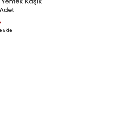
 Yemek Kaşık
 Adet
7
 Ekle