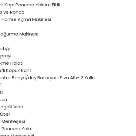
lı Kapı Pencere Yalıtım Fitili
cı ve Rondo
ve Hamur Açma Makinesi
oğurma Makinesi
t
stiği
preyi
ekme Halatı
aflı Köpük Bant
stre Banyo/duş Bataryası Sıva Altı- 2 Yollu
1
si
ücü
ngelli Vida
Dübel
ı Menteşesi
ı Pencere Kolu
cere Menteşesi