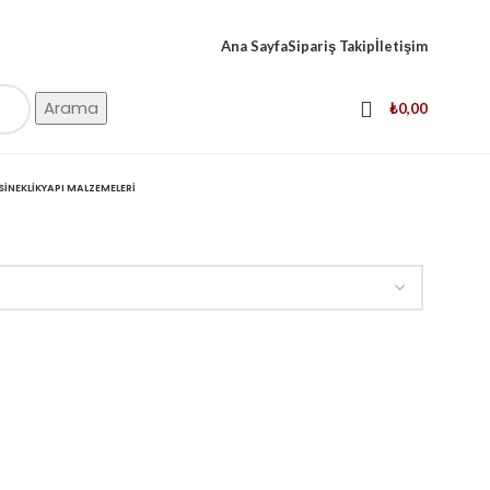
Ana Sayfa
Sipariş Takip
İletişim
Arama
₺
0,00
SINEKLIK
YAPI MALZEMELERI