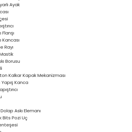
yarlı Ayak
cası
çesi
ıştırıcı
ı Flanşı
ı Kancası
e Rayı
Mastik
kı Borusu
li
iston Kalkar Kapak Mekanizması
 Yapış Kanca
pıştırıcı
u
 Dolap Askı Elemanı
 Bits Pozi Uç
nteşesi
e