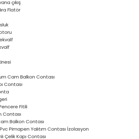
vana çıkış
ra Flatör
sluk
otoru
ekvalf
kvalf
inesi
um Cam Balkon Contası
pı Contası
onta
geri
encere Fitili
 Contası
 Cam Balkon Contası
u Pvc Pimapen Yalıtım Contası İzolasyon
lı Çelik Kapı Contası