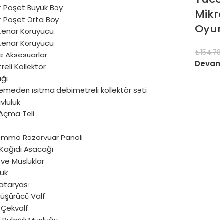
ır Poşet Büyük Boy
Mikr
ır Poşet Orta Boy
Oyun
Kenar Koruyucu
Kenar Koruyucu
₺
154,7
e Aksesuarlar
Devam
eli Kollektör
ığı
emeden ısıtma debimetreli kollektör seti
vluluk
Açma Teli
ömme Rezervuar Paneli
 Kağıdı Asacağı
ve Musluklar
luk
ataryası
Düşürücü Valf
 Çekvalf
 Bulaşık Musluğu