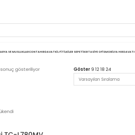
ARYA VE MUSLUKLAR
CONTA
HIRDAVAT
KIL FITIL
KILER SEPETI
KIRTASIYE OFIS
MOBILYA HIRDAVATI
 sonuç gösteriliyor
Göster
9
12
18
24
ükendi
ci TC-L780MV