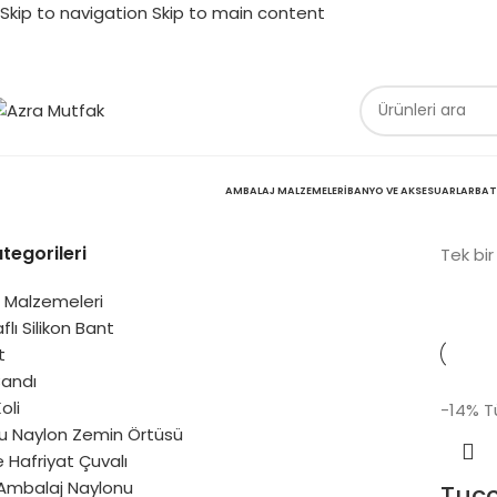
Skip to navigation
Skip to main content
AMBALAJ MALZEMELERI
BANYO VE AKSESUARLAR
BAT
tegorileri
Tek bir
 Malzemeleri
flı Silikon Bant
t
Bandı
oli
-14%
T
u Naylon Zemin Örtüsü
 Hafriyat Çuvalı
Ambalaj Naylonu
Tuc