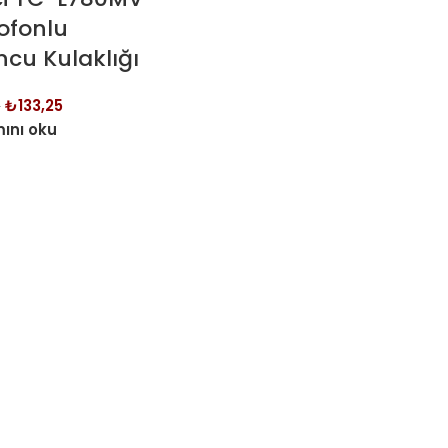
ofonlu
cu Kulaklığı
₺
133,25
8
ını oku