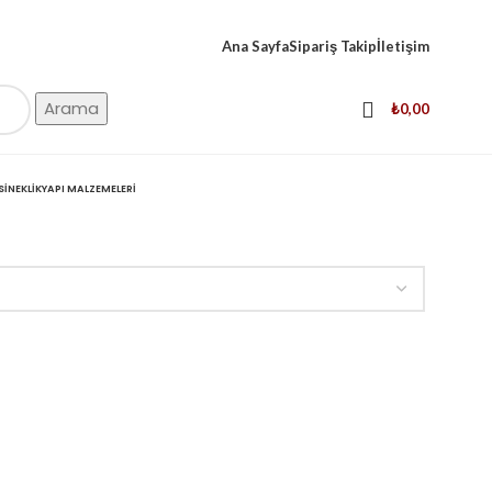
Ana Sayfa
Sipariş Takip
İletişim
Arama
₺
0,00
SINEKLIK
YAPI MALZEMELERI