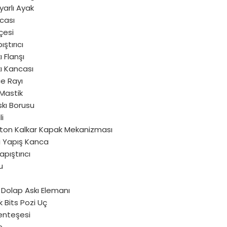
yarlı Ayak
cası
çesi
ıştırıcı
ı Flanşı
ı Kancası
e Rayı
Mastik
kı Borusu
li
iston Kalkar Kapak Mekanizması
 Yapış Kanca
pıştırıcı
u
 Dolap Askı Elemanı
 Bits Pozi Uç
nteşesi
e