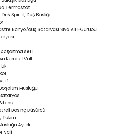
Oda Termostat
 Duş Spirali, Duş Başlığı
or
astre Banyo/duş Bataryası Sıva Altı-Gurubu
taryası
 boşaltma seti
yu Küresel Valf
luk
kor
Valf
 Boşaltm Musluğu
Bataryası
Sifonu
reli Basınç Düşürcü
ç Takım
Musluğu Ayarlı
 Valfi