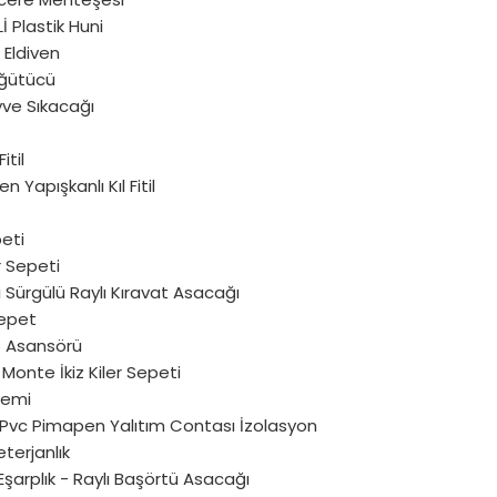
 Plastik Huni
Eldiven
ğütücü
yve Sıkacağı
Fitil
 Yapışkanlı Kıl Fitil
peti
 Sepeti
i Sürgülü Raylı Kıravat Asacağı
epet
 Asansörü
onte İkiz Kiler Sepeti
stemi
u Pvc Pimapen Yalıtım Contası İzolasyon
eterjanlık
Eşarplık - Raylı Başörtü Asacağı