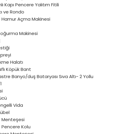
lı Kapı Pencere Yalıtım Fitili
cı ve Rondo
ve Hamur Açma Makinesi
oğurma Makinesi
t
stiği
preyi
ekme Halatı
aflı Köpük Bant
stre Banyo/duş Bataryası Sıva Altı- 2 Yollu
1
si
ücü
ngelli Vida
Dübel
ı Menteşesi
ı Pencere Kolu
cere Menteşesi