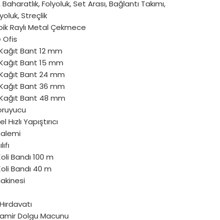
 Baharatlık, Folyoluk, Set Arası, Bağlantı Takımı,
yoluk, Streçlik
pik Raylı Metal Çekmece
e Ofis
Kağıt Bant 12 mm
Kağıt Bant 15 mm
Kağıt Bant 24 mm
Kağıt Bant 36 mm
Kağıt Bant 48 mm
oruyucu
l Hızlı Yapıştırıcı
Kalemi
lıfı
oli Bandı 100 m
oli Bandı 40 m
akinesi
Hırdavatı
amir Dolgu Macunu