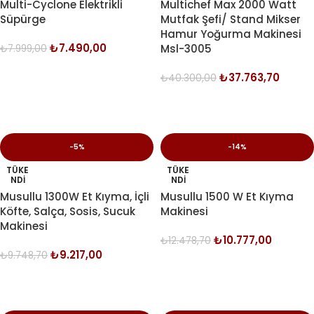
Multi-Cyclone Elektrikli
Multichef Max 2000 Watt
Süpürge
Mutfak Şefi/ Stand Mikser
Hamur Yoğurma Makinesi
₺
7.490,00
Msl-3005
₺
7.999,00
SEÇENEKLER
₺
37.763,70
₺
40.300,00
DEVAMINI OKU
-5%
-14%
TÜKE
TÜKE
NDI
NDI
Musullu 1300W Et Kıyma, İçli
Musullu 1500 W Et Kıyma
Köfte, Salça, Sosis, Sucuk
Makinesi
Makinesi
₺
10.777,00
₺
12.478,70
₺
9.217,00
₺
9.748,70
DEVAMINI OKU
DEVAMINI OKU