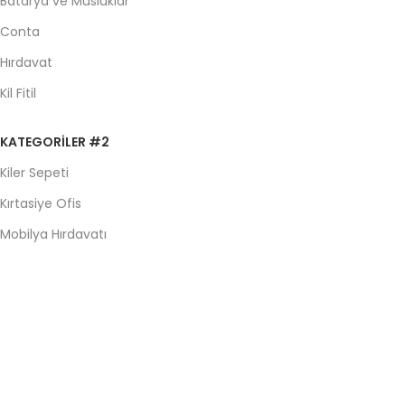
Batarya ve Musluklar
Conta
Hırdavat
Kil Fitil
KATEGORILER #2
Kiler Sepeti
Kırtasiye Ofis
Mobilya Hırdavatı
Mutfak Gereçleri
Sineklik
Yapı Malzemeleri
© 2024 Azra Mutfak. Tüm Hakları Saklıdır.