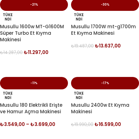
-21%
-30%
TÜKE
TÜKE
NDI
NDI
Musullu 1600w MT-G1600M
Musullu 1700W mt-g1700m
Süper Turbo Et Kıyma
Et Kıyma Makinesi
Makinesi
₺
13.637,00
₺
19.487,00
₺
11.297,00
₺
14.287,00
DEVAMINI OKU
DEVAMINI OKU
-11%
-17%
TÜKE
TÜKE
NDI
NDI
Musullu 180 Elektrikli Erişte
Musullu 2400w Et Kıyma
ve Hamur Açma Makinesi
Makinesi
₺
3.549,00
–
₺
3.699,00
₺
16.599,00
₺
19.990,00
SEÇENEKLER
SEÇENEKLER