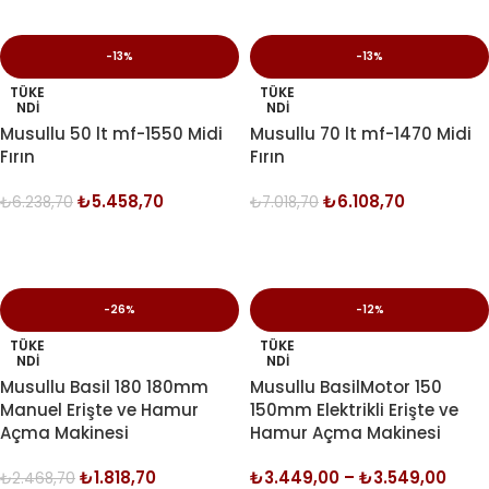
-13%
-13%
TÜKE
TÜKE
NDI
NDI
Musullu 50 lt mf-1550 Midi
Musullu 70 lt mf-1470 Midi
Fırın
Fırın
₺
5.458,70
₺
6.108,70
₺
6.238,70
₺
7.018,70
DEVAMINI OKU
DEVAMINI OKU
-26%
-12%
TÜKE
TÜKE
NDI
NDI
Musullu Basil 180 180mm
Musullu BasilMotor 150
Manuel Erişte ve Hamur
150mm Elektrikli Erişte ve
Açma Makinesi
Hamur Açma Makinesi
₺
1.818,70
₺
3.449,00
–
₺
3.549,00
₺
2.468,70