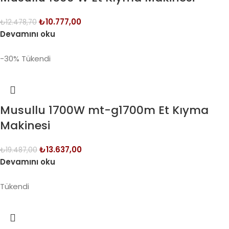
₺
10.777,00
₺
12.478,70
Devamını oku
-30%
Tükendi
Musullu 1700W mt-g1700m Et Kıyma
Makinesi
₺
13.637,00
₺
19.487,00
Devamını oku
Tükendi