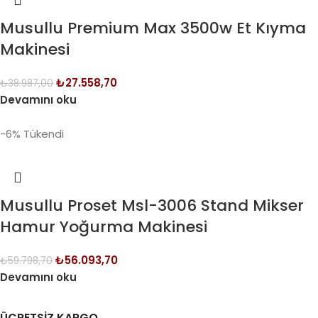
Musullu Premium Max 3500w Et Kıyma
Makinesi
₺
27.558,70
₺
38.987,00
Devamını oku
-6%
Tükendi
Musullu Proset Msl-3006 Stand Mikser
Hamur Yoğurma Makinesi
₺
56.093,70
₺
59.798,70
Devamını oku
ÜCRETSİZ KARGO