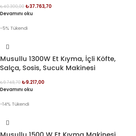
₺
37.763,70
₺
40.300,00
Devamını oku
-5%
Tükendi
Musullu 1300W Et Kıyma, İçli Köfte,
Salça, Sosis, Sucuk Makinesi
₺
9.217,00
₺
9.748,70
Devamını oku
-14%
Tükendi
Musullu 1500 W Et Kıyma Makinesi