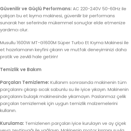
Güvenilir ve Güçlü Performans:
AC 220-240V 50-60Hz ile
çalışan bu et kıyma makinesi, güvenilir bir performans
sunarak her seferinde mükemmel sonuçlar elde etmenize
yardımcı olur.
Musullu 1600W MT-G1600M Süper Turbo Et Kıyma Makinesi ile
et hazırlamanın keyfini çıkarın ve mutfak deneyiminizi daha
pratik ve zevkli hale getirin!
Temizlik ve Bakım
Parçaları Temizleme:
Kullanım sonrasında makinenin tüm
parçalarını çıkarıp sıcak sabunlu su ile iyice yıkayın. Makinenin
parçalarını bulaşık makinesinde yıkamayın. Paslanmaz çelik
parçaları temizlemek için uygun temizlik malzemelerini
kullanın.
Kurulama:
Temizlenen parçaları iyice kurulayın ve ay çiçek
veya zeytinyağı ile yağlayın. Makinenin motor kısmını suyla