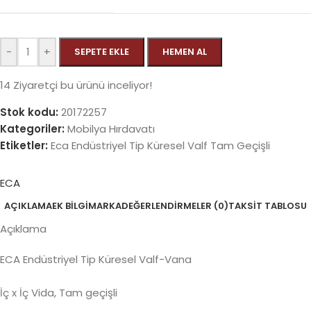
-
+
SEPETE EKLE
HEMEN AL
14
Ziyaretçi bu ürünü inceliyor!
Stok kodu:
20172257
Kategoriler:
Mobilya Hırdavatı
Etiketler:
Eca Endüstriyel Tip Küresel Valf Tam Geçişli
ECA
AÇIKLAMA
EK BILGI
MARKA
DEĞERLENDIRMELER (0)
TAKSIT TABLOSU
Açıklama
ECA Endüstriyel Tip Küresel Valf-Vana
İç x İç Vida, Tam geçişli