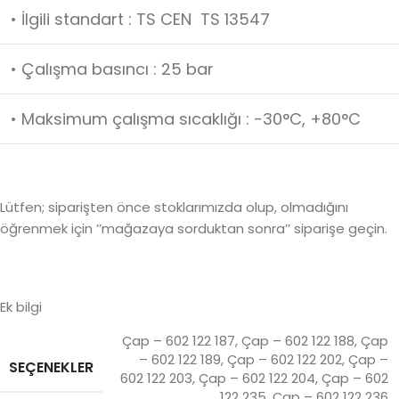
• İlgili standart : TS CEN TS 13547
• Çalışma basıncı : 25 bar
• Maksimum çalışma sıcaklığı : -30°C, +80°C
Lütfen; siparişten önce stoklarımızda olup, olmadığını
öğrenmek için ’’mağazaya sorduktan sonra’’ siparişe geçin.
Ek bilgi
Çap – 602 122 187
,
Çap – 602 122 188
,
Çap
– 602 122 189
,
Çap – 602 122 202
,
Çap –
SEÇENEKLER
602 122 203
,
Çap – 602 122 204
,
Çap – 602
122 235
,
Çap – 602 122 236