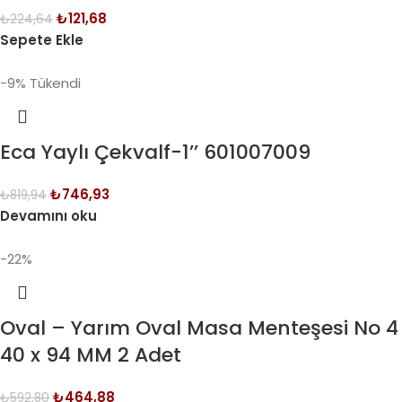
₺
121,68
₺
224,64
Sepete Ekle
-9%
Tükendi
Eca Yaylı Çekvalf-1’’ 601007009
₺
746,93
₺
819,94
Devamını oku
-22%
Oval – Yarım Oval Masa Menteşesi No 4
40 x 94 MM 2 Adet
₺
464,88
₺
592,80