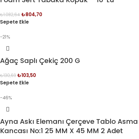
₺
804,70
₺
1.082,64
Sepete Ekle
-21%
Ağaç Saplı Çekiç 200 G
₺
103,50
₺
130,69
Sepete Ekle
-46%
Ayna Askı Elemanı Çerçeve Tablo Asma
Kancası No:1 25 MM X 45 MM 2 Adet