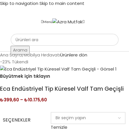
Skip to navigation
Skip to main content
Menü
Arama
Ana Sayfa
/
Mobilya Hırdavatı
Ürünlere dön
-23%
Tükendi
Büyütmek için tıklayın
Eca Endüstriyel Tip Küresel Valf Tam Geçişli
₺
399,60
–
₺
10.175,60
SEÇENEKLER
Temizle