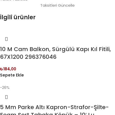
Taksitleri Güncelle
İlgili ürünler
10 M Cam Balkon, Sürgülü Kapı Kıl Fitili,
67X1200 296376046
₺
184,00
Sepete Ekle
-26%
5 Mm Parke Altı Kapron-Strafor-Şilte-
Foam Sert Tabaka Köpük – 10′ Lu