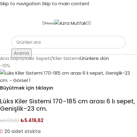
Skip to navigation
Skip to main content
Menü
Arama
Ana Sayfa
/
Kiler Sepeti
/
Kiler Sistemi
Ürünlere dön
-10%
Büyütmek için tıklayın
Lüks Kiler Sistemi 170-185 cm arası 6 lı sepet,
Genişlik-23 cm.
₺
5.419,62
₺
6.021,82
20 adet stokta