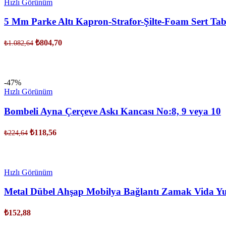
Hızlı Görünüm
5 Mm Parke Altı Kapron-Strafor-Şilte-Foam Sert Ta
₺
804,70
₺
1.082,64
SEPETE EKLE
-47%
Hızlı Görünüm
Bombeli Ayna Çerçeve Askı Kancası No:8, 9 veya 10
₺
118,56
₺
224,64
SEPETE EKLE
Hızlı Görünüm
Metal Dübel Ahşap Mobilya Bağlantı Zamak Vida Y
₺
152,88