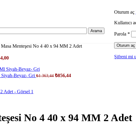
Oturum aç
Kullanıcı a
Arama
Parola
*
Oturum aç
l Masa Menteşesi No 4 40 x 94 MM 2 Adet
Şifreni mi 
4,00
Ml Siyah-Beyaz- Gri
₺
856,44
₺
1.363,44
eşesi No 4 40 x 94 MM 2 Adet