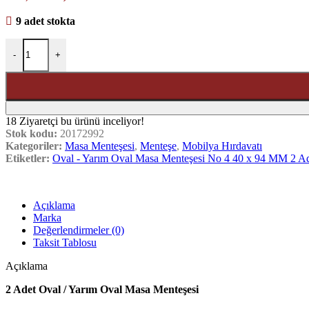
9 adet stokta
-
+
18
Ziyaretçi bu ürünü inceliyor!
Stok kodu:
20172992
Kategoriler:
Masa Menteşesi
,
Menteşe
,
Mobilya Hırdavatı
Etiketler:
Oval - Yarım Oval Masa Menteşesi No 4 40 x 94 MM 2 A
Açıklama
Marka
Değerlendirmeler (0)
Taksit Tablosu
Açıklama
2 Adet Oval / Yarım Oval Masa Menteşesi