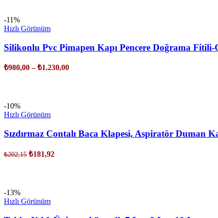
-11%
Hızlı Görünüm
Silikonlu Pvc Pimapen Kapı Pencere Doğrama Fitili
₺
980,00
–
₺
1.230,00
SEÇENEKLER
-10%
Hızlı Görünüm
Sızdırmaz Contalı Baca Klapesi, Aspiratör Duman 
₺
181,92
₺
202,15
SEPETE EKLE
-13%
Hızlı Görünüm