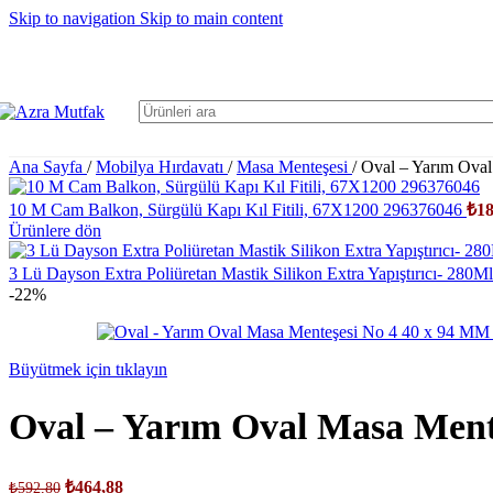
Skip to navigation
Skip to main content
Ana Sayfa
/
Mobilya Hırdavatı
/
Masa Menteşesi
/
Oval – Yarım Ova
10 M Cam Balkon, Sürgülü Kapı Kıl Fitili, 67X1200 296376046
₺
18
Ürünlere dön
3 Lü Dayson Extra Poliüretan Mastik Silikon Extra Yapıştırıcı- 280
-22%
Büyütmek için tıklayın
Oval – Yarım Oval Masa Ment
₺
464,88
₺
592,80