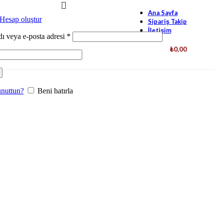
Ana Sayfa
Hesap oluştur
Sipariş Takip
İletişim
dı veya e-posta adresi
*
₺
0,00
unuttun?
Beni hatırla