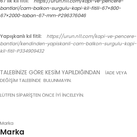
67 lik kıl fitil:
https://urun.n11.com/kapi-ve-pencere-
bantlari/cam-balkon-surgulu-kapi-kil-fitili-67×800-
67×2000-taban-67-mm-P296376046
Yapışkanlı kıl fitil:
https://urun.n11.com/kapi-ve-pencere-
bantlari/kendinden-yapiskanli-cam-balkon-surgulu-kapi-
kil-fitil-P334909432
TALEBİNİZE GÖRE KESİM YAPILDIĞINDAN
İADE VEYA
DEĞİŞİM TALEBİNDE BULUNMAYIN.
LÜTFEN SİPARİŞTEN ÖNCE İYİ İNCELEYİN.
Marka
Marka