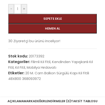
-
+
SEPETE EKLE
HEMEN AL
30
Ziyaretçi bu ürünü inceliyor!
Stok kodu:
20173392
Kategoriler:
Filimli Kıl Fitil
,
Kendinden Yapışkanlı Kıl
Fitil
,
Kıl Fitil
,
Mobilya Hırdavatı
Etiketler:
20 M. Cam Balkon Sürgülü Kapı Kıl Fitili
48X800 368093972
AÇIKLAMA
MARKA
DEĞERLENDIRMELER (0)
TAKSIT TABLOSU