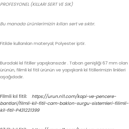
PROFESYONEL (KILLARI SERT VE SIK)
Bu manada ürünlerimizin kılları sert ve sıktır.
Fitilde kullanılan materyal; Polyester iptir.
Buradaki kıl fitiller yapışkansızdır . Taban genişliği 67 mm olan
ürünün, filimli kıl fitil ürünün ve yapışkanlı kıl fitillerimizin linkleri
aşağıdadır.
Filmli kıl fitil:
https://urun.n11.com/kapi-ve-pencere-
bantlari/filmli-kil-fitil-cam-baklon-surgu-sistemleri-filimli-
kil-fitil-P431221399