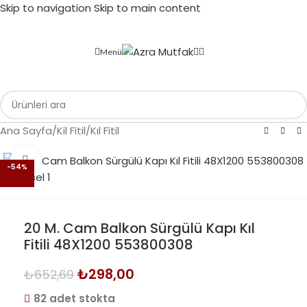
Skip to navigation
Skip to main content
Menü
Ana Sayfa
/
Kil Fitil
/
Kıl Fitil
Büyütmek için tıklayın
-54%
20 M. Cam Balkon Sürgülü Kapı Kıl
Fitili 48X1200 553800308
₺
298,00
₺
652,69
82 adet stokta