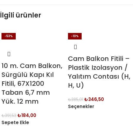
İlgili ürünler
-53%
-10%
Cam Balkon Fitili –
10 m. Cam Balkon,
Plastik Izolasyon /
Sürgülü Kapı Kıl
Yalıtım Contası (H,
Fitili, 67X1200
H, U)
Taban 6,7 mm
₺
346,50
Yük. 12 mm
₺
385,01
Seçenekler
₺
184,00
₺
391,53
Sepete Ekle