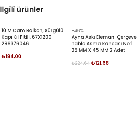
İlgili ürünler
10 M Cam Balkon, Sürgülü
-46%
Kapı Kıl Fitili, 67X1200
Ayna Askı Elemanı Çerçeve
296376046
Tablo Asma Kancası No:1
25 MM X 45 MM 2 Adet
₺
184,00
₺
121,68
₺
224,64
SEPETE EKLE
SEPETE EKLE