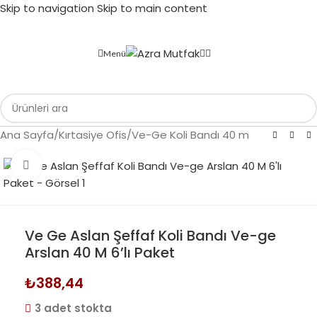
Skip to navigation
Skip to main content
Menü
Ana Sayfa
/
Kırtasiye Ofis
/
Ve-Ge Koli Bandı 40 m
Büyütmek için tıklayın
Ve Ge Aslan Şeffaf Koli Bandı Ve-ge
Arslan 40 M 6’lı Paket
₺
388,44
3 adet stokta