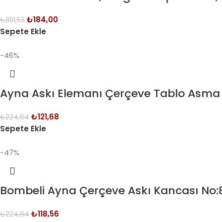
₺
184,00
₺
391,53
Sepete Ekle
-46%
Ayna Askı Elemanı Çerçeve Tablo Asma 
₺
121,68
₺
224,64
Sepete Ekle
-47%
Bombeli Ayna Çerçeve Askı Kancası No:8
₺
118,56
₺
224,64