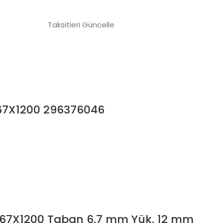
Taksitleri Güncelle
, 67X1200 296376046
li, 67X1200 Taban 6,7 mm Yük. 12 mm