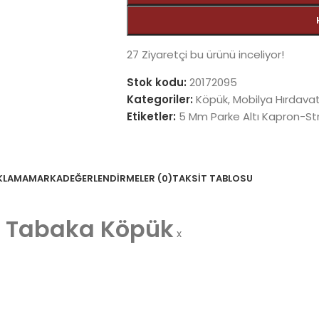
27
Ziyaretçi bu ürünü inceliyor!
Stok kodu:
20172095
Kategoriler:
Köpük
,
Mobilya Hırdavat
Etiketler:
5 Mm Parke Altı Kapron-St
KLAMA
MARKA
DEĞERLENDIRMELER (0)
TAKSIT TABLOSU
t Tabaka Köpük
x