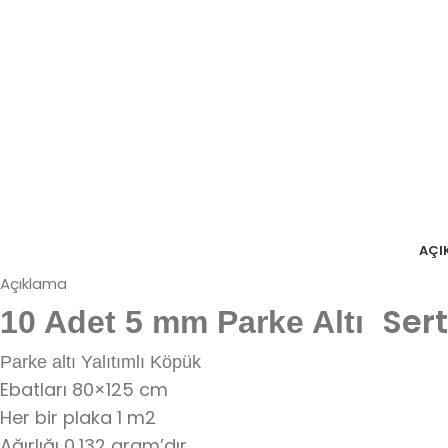
AÇI
Açıklama
Ser
10 Adet 5 mm Parke Altı
Parke altı Yalıtımlı Köpük
Ebatları 80×125 cm
Her bir plaka 1 m2
Ağırlığı 0,132 gram’dır.