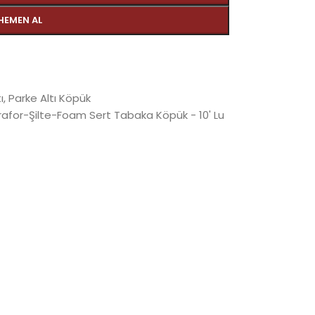
HEMEN AL
ı
,
Parke Altı Köpük
rafor-Şilte-Foam Sert Tabaka Köpük - 10' Lu