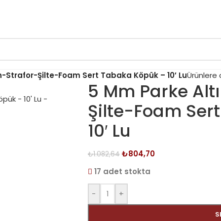
n-Strafor-Şilte-Foam Sert Tabaka Köpük – 10′ Lu
Ürünlere
5 Mm Parke Alt
Şilte-Foam Ser
10′ Lu
₺
804,70
₺
1.082,64
17 adet stokta
-
+
S