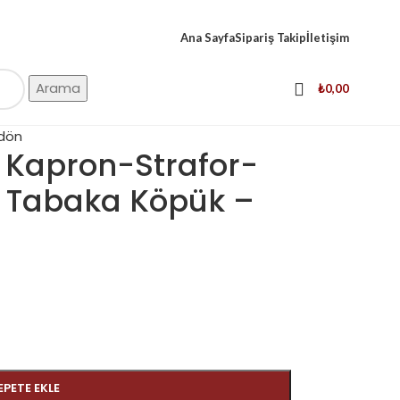
Ana Sayfa
Sipariş Takip
İletişim
Arama
₺
0,00
 dön
ı Kapron-Strafor-
t Tabaka Köpük –
EPETE EKLE