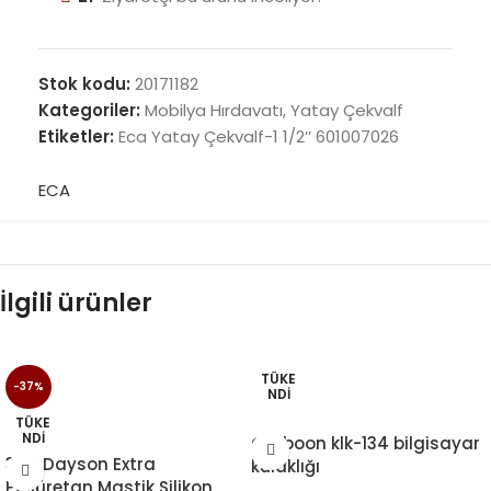
Stok kodu:
20171182
Kategoriler:
Mobilya Hırdavatı
,
Yatay Çekvalf
Etiketler:
Eca Yatay Çekvalf-1 1/2’’ 601007026
ECA
İlgili ürünler
TÜKE
-37%
NDI
TÜKE
NDI
Carboon klk-134 bilgisayar
3 Lü Dayson Extra
kulaklığı
Poliüretan Mastik Silikon