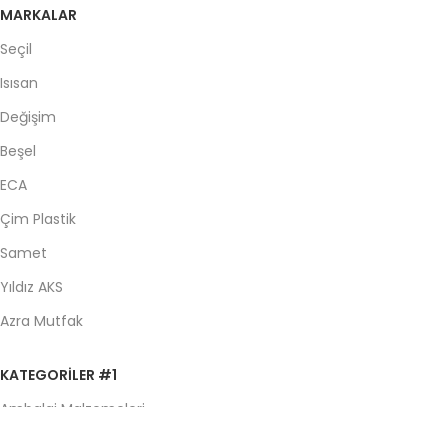
MARKALAR
Seçil
Isısan
Değişim
Beşel
ECA
Çim Plastik
Samet
Yıldız AKS
Azra Mutfak
KATEGORILER #1
Ambalaj Malzemeleri
Banyo ve Aksesuarlar