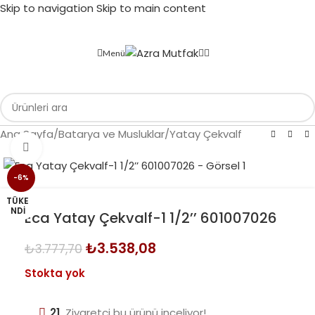
Skip to navigation
Skip to main content
Menü
Ana Sayfa
/
Batarya ve Musluklar
/
Yatay Çekvalf
Büyütmek için tıklayın
-6%
TÜKE
NDI
Eca Yatay Çekvalf-1 1/2’’ 601007026
₺
3.538,08
₺
3.777,70
Stokta yok
21
Ziyaretçi bu ürünü inceliyor!