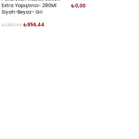
Extra Yapıştırıcı- 280Ml
₺
0,00
Siyah-Beyaz- Gri
DEVAMINI OKU
₺
856,44
₺
1.363,44
DEVAMINI OKU