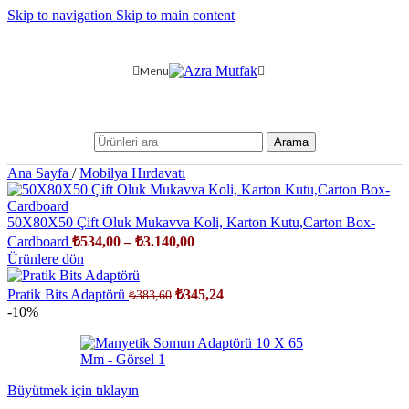
Skip to navigation
Skip to main content
Menü
Arama
Ana Sayfa
/
Mobilya Hırdavatı
50X80X50 Çift Oluk Mukavva Koli, Karton Kutu,Carton Box-
Cardboard
₺
534,00
–
₺
3.140,00
Ürünlere dön
Pratik Bits Adaptörü
₺
345,24
₺
383,60
-10%
Büyütmek için tıklayın