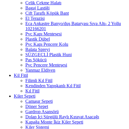
Çelik Çekme Halatı
Bagaj Lastiği
Çift Taraflı Köpük Bant
El Terazisi
Eca Ankastre Banyo/duş Bataryası Sıva Altı- 2 Yollu
102166201
Pvc Kapı Menteşesi
Plastik Dübel
Pvc Kapı Pencere Kolu
Balata Spreyi
SÜZGEÇLİ Plastik Huni
Pas Sökücü
Pvc Pencere Menteşesi
Yanmaz Eldiven
Kil Fitil
Filimli Kıl Fitil
Kendinden Yapışkanlı Kıl Fitil
Kıl Fitil
Kiler Sepeti
Çamaşır Sepeti
Döner Sepet
Gardrop Asansörü
Dolap Içi Sürgülü Raylı Kıravat Asacağı
Kapağa Monte İkiz Kiler Sepeti
Kiler Sistemi