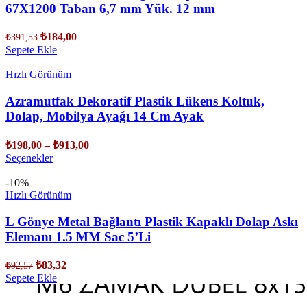
67X1200 Taban 6,7 mm Yük. 12 mm
₺
184,00
₺
391,53
Sepete Ekle
Hızlı Görünüm
Azramutfak Dekoratif Plastik Lükens Koltuk,
Dolap, Mobilya Ayağı 14 Cm Ayak
₺
198,00
–
₺
913,00
Seçenekler
-10%
Hızlı Görünüm
L Gönye Metal Bağlantı Plastik Kapaklı Dolap Askı
Elemanı 1.5 MM Sac 5’Li
₺
83,32
₺
92,57
Sepete Ekle