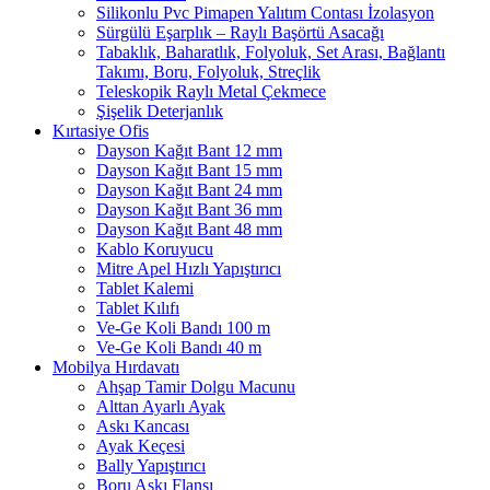
Silikonlu Pvc Pimapen Yalıtım Contası İzolasyon
Sürgülü Eşarplık – Raylı Başörtü Asacağı
Tabaklık, Baharatlık, Folyoluk, Set Arası, Bağlantı
Takımı, Boru, Folyoluk, Streçlik
Teleskopik Raylı Metal Çekmece
Şişelik Deterjanlık
Kırtasiye Ofis
Dayson Kağıt Bant 12 mm
Dayson Kağıt Bant 15 mm
Dayson Kağıt Bant 24 mm
Dayson Kağıt Bant 36 mm
Dayson Kağıt Bant 48 mm
Kablo Koruyucu
Mitre Apel Hızlı Yapıştırıcı
Tablet Kalemi
Tablet Kılıfı
Ve-Ge Koli Bandı 100 m
Ve-Ge Koli Bandı 40 m
Mobilya Hırdavatı
Ahşap Tamir Dolgu Macunu
Alttan Ayarlı Ayak
Askı Kancası
Ayak Keçesi
Bally Yapıştırıcı
Boru Askı Flanşı