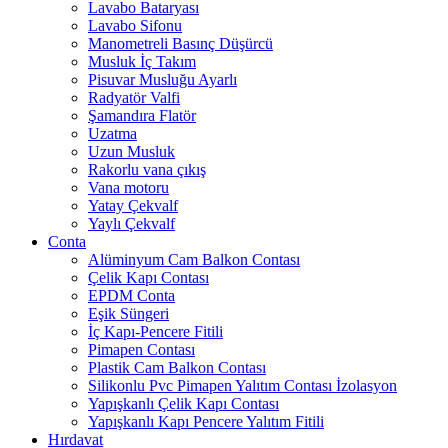
Lavabo Bataryası
Lavabo Sifonu
Manometreli Basınç Düşürcü
Musluk İç Takım
Pisuvar Musluğu Ayarlı
Radyatör Valfi
Şamandıra Flatör
Uzatma
Uzun Musluk
Rakorlu vana çıkış
Vana motoru
Yatay Çekvalf
Yaylı Çekvalf
Conta
Alüminyum Cam Balkon Contası
Çelik Kapı Contası
EPDM Conta
Eşik Süngeri
İç Kapı-Pencere Fitili
Pimapen Contası
Plastik Cam Balkon Contası
Silikonlu Pvc Pimapen Yalıtım Contası İzolasyon
Yapışkanlı Çelik Kapı Contası
Yapışkanlı Kapı Pencere Yalıtım Fitili
Hırdavat