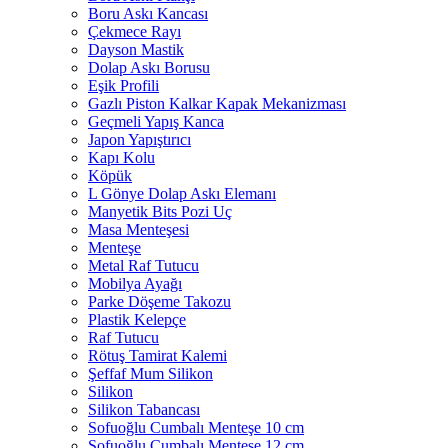
Boru Askı Kancası
Çekmece Rayı
Dayson Mastik
Dolap Askı Borusu
Eşik Profili
Gazlı Piston Kalkar Kapak Mekanizması
Geçmeli Yapış Kanca
Japon Yapıştırıcı
Kapı Kolu
Köpük
L Gönye Dolap Askı Elemanı
Manyetik Bits Pozi Uç
Masa Menteşesi
Menteşe
Metal Raf Tutucu
Mobilya Ayağı
Parke Döşeme Takozu
Plastik Kelepçe
Raf Tutucu
Rötuş Tamirat Kalemi
Şeffaf Mum Silikon
Silikon
Silikon Tabancası
Sofuoğlu Cumbalı Menteşe 10 cm
Sofuoğlu Cumbalı Menteşe 12 cm