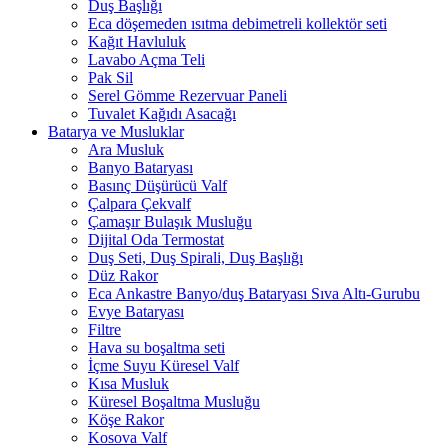
Duş Başlığı
Eca döşemeden ısıtma debimetreli kollektör seti
Kağıt Havluluk
Lavabo Açma Teli
Pak Sil
Serel Gömme Rezervuar Paneli
Tuvalet Kağıdı Asacağı
Batarya ve Musluklar
Ara Musluk
Banyo Bataryası
Basınç Düşürücü Valf
Çalpara Çekvalf
Çamaşır Bulaşık Musluğu
Dijital Oda Termostat
Duş Seti, Duş Spirali, Duş Başlığı
Düz Rakor
Eca Ankastre Banyo/duş Bataryası Sıva Altı-Gurubu
Evye Bataryası
Filtre
Hava su boşaltma seti
İçme Suyu Küresel Valf
Kısa Musluk
Küresel Boşaltma Musluğu
Köşe Rakor
Kosova Valf