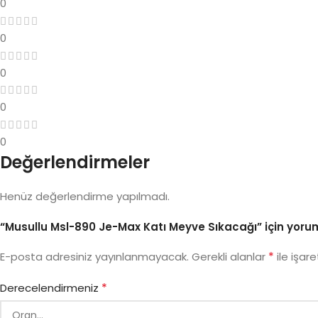
0
0
0
0
0
Değerlendirmeler
Henüz değerlendirme yapılmadı.
“Musullu Msl-890 Je-Max Katı Meyve Sıkacağı” için yorum 
*
E-posta adresiniz yayınlanmayacak.
Gerekli alanlar
ile işare
*
Derecelendirmeniz