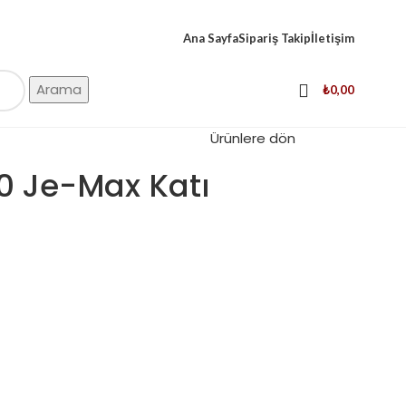
Ana Sayfa
Sipariş Takip
İletişim
Arama
₺
0,00
Ürünlere dön
0 Je-Max Katı