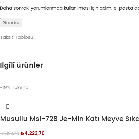
Daha sonraki yorumlarımda kullanılması için adım, e-posta ad
Taksit Tablosu
İlgili ürünler
-19%
Tükendi
Musullu Msl-728 Je-Min Katı Meyve Sık
₺
4.223,70
₺
5.198,70