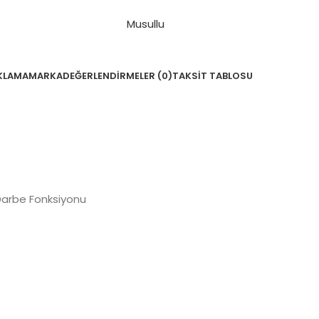
Musullu
KLAMA
MARKA
DEĞERLENDIRMELER (0)
TAKSIT TABLOSU
Darbe Fonksiyonu