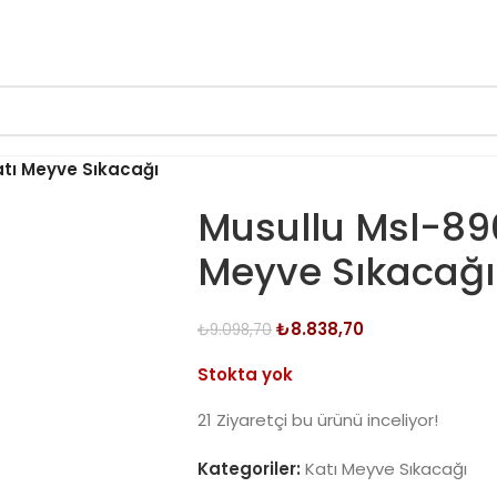
tı Meyve Sıkacağı
Musullu Msl-89
Meyve Sıkacağı
₺
8.838,70
₺
9.098,70
Stokta yok
21
Ziyaretçi bu ürünü inceliyor!
Kategoriler:
Katı Meyve Sıkacağı