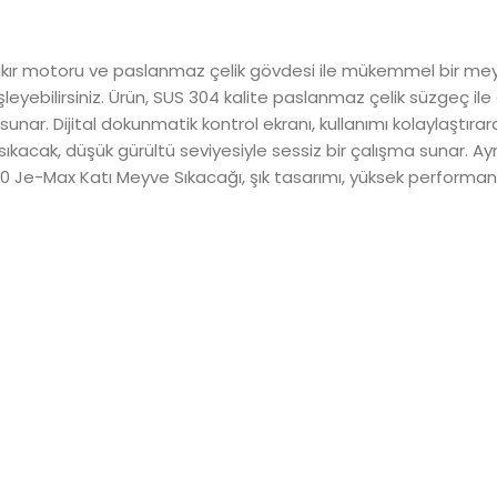
akır motoru ve paslanmaz çelik gövdesi ile mükemmel bir m
yebilirsiniz. Ürün, SUS 304 kalite paslanmaz çelik süzgeç il
unar. Dijital dokunmatik kontrol ekranı, kullanımı kolaylaştırar
acak, düşük gürültü seviyesiyle sessiz bir çalışma sunar. Ayrı
0 Je-Max Katı Meyve Sıkacağı, şık tasarımı, yüksek performansı 