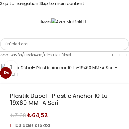
Skip to navigation
Skip to main content
Menü
Ana Sayfa
/
Hırdavat
/
Plastik Dübel
Büyütmek için tıklayın
-10%
Plastik Dübel- Plastic Anchor 10 Lu-
19X60 MM-A Seri
₺
64,52
₺
71,68
100 adet stokta