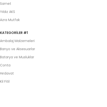
Samet
Yıldız AKS
Azra Mutfak
KATEGORILER #1
Ambalaj Malzemeleri
Banyo ve Aksesuarlar
Batarya ve Musluklar
Conta
Hırdavat
Kil Fitil
KATEGORILER #2
Kiler Sepeti