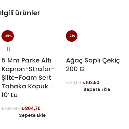
İlgili ürünler
-26%
-21%
5 Mm Parke Altı
Ağaç Saplı Çekiç
Kapron-Strafor-
200 G
Şilte-Foam Sert
₺
103,50
₺
130,69
Tabaka Köpük –
Sepete Ekle
10′ Lu
₺
804,70
₺
1.082,64
Sepete Ekle