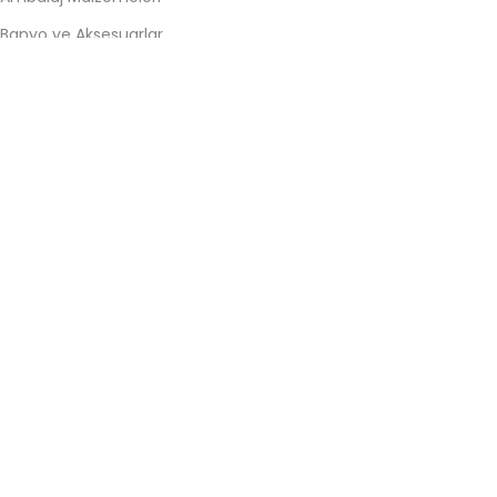
Banyo ve Aksesuarlar
Batarya ve Musluklar
Conta
Hırdavat
Kil Fitil
KATEGORILER #2
Kiler Sepeti
Kırtasiye Ofis
Mobilya Hırdavatı
Mutfak Gereçleri
Sineklik
Yapı Malzemeleri