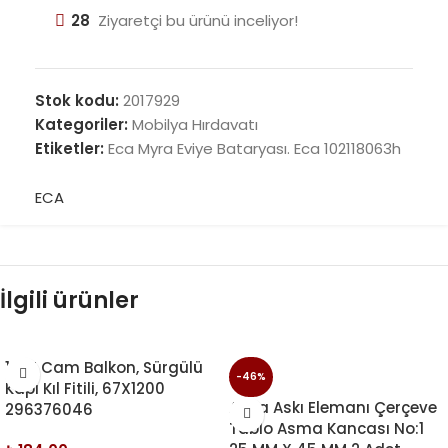
28
Ziyaretçi bu ürünü inceliyor!
Stok kodu:
2017929
Kategoriler:
Mobilya Hırdavatı
Etiketler:
Eca Myra Eviye Bataryası. Eca 102118063h
ECA
İlgili ürünler
10 M Cam Balkon, Sürgülü
-46%
Kapı Kıl Fitili, 67X1200
Ayna Askı Elemanı Çerçeve
296376046
Tablo Asma Kancası No:1