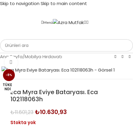
Skip to navigation
Skip to main content
Menü
Ana Sayfa
/
Mobilya Hırdavatı
Büyütmek için tıklayın
-8%
TÜKE
NDI
Eca Myra Eviye Bataryası. Eca
102118063h
₺
10.630,93
₺
11.601,23
Stokta yok