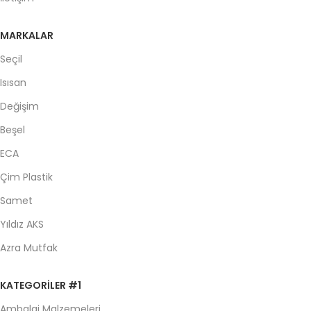
MARKALAR
Seçil
Isısan
Değişim
Beşel
ECA
Çim Plastik
Samet
Yıldız AKS
Azra Mutfak
KATEGORILER #1
Ambalaj Malzemeleri