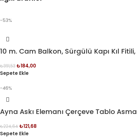
-53%
10 m. Cam Balkon, Sürgülü Kapı Kıl Fiti
₺
184,00
₺
391,53
Sepete Ekle
-46%
Ayna Askı Elemanı Çerçeve Tablo Asma 
₺
121,68
₺
224,64
Sepete Ekle