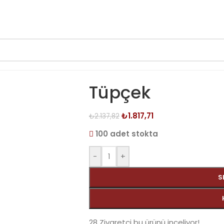
Tüpçek
₺
1.817,71
₺
2.137,82
100 adet stokta
-
+
S
28
Ziyaretçi bu ürünü inceliyor!