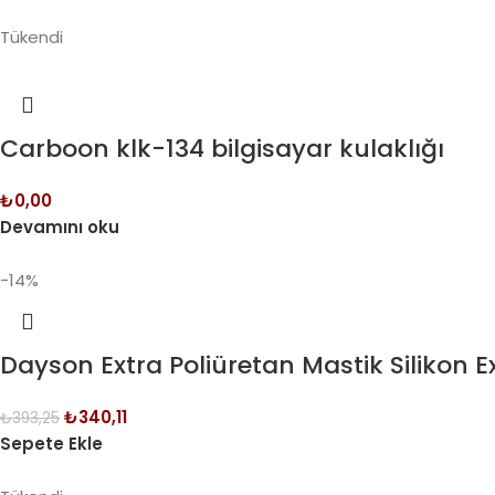
Tükendi
Carboon klk-134 bilgisayar kulaklığı
₺
0,00
Devamını oku
-14%
Dayson Extra Poliüretan Mastik Silikon Ex
₺
340,11
₺
393,25
Sepete Ekle