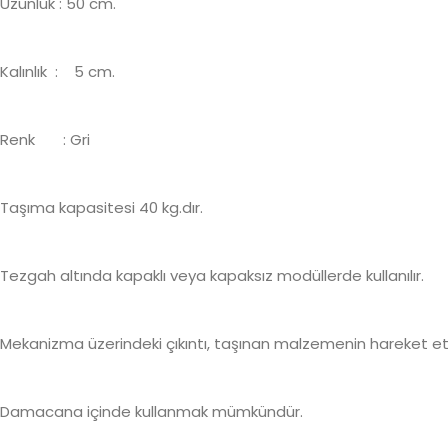
Uzunluk : 50 cm.
Kalınlık
:
5 cm.
Renk
: Gri
Taşıma kapasitesi 40 kg.dır.
Tezgah altında kapaklı veya kapaksız modüllerde kullanılır.
Mekanizma üzerindeki çıkıntı, taşınan malzemenin hareket et
Damacana içinde kullanmak mümkündür.