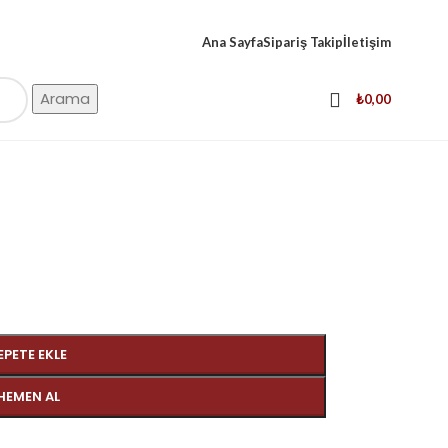
Ana Sayfa
Sipariş Takip
İletişim
Arama
₺
0,00
EPETE EKLE
HEMEN AL